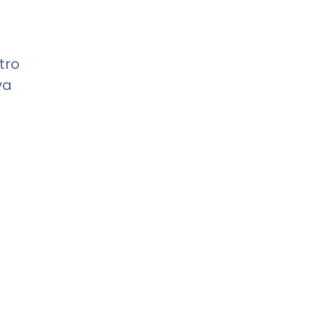
tro
va