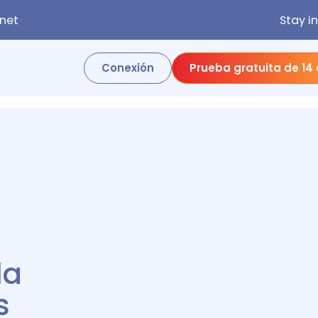
net
Stay i
Conexión
Prueba gratuita de 14
la
s