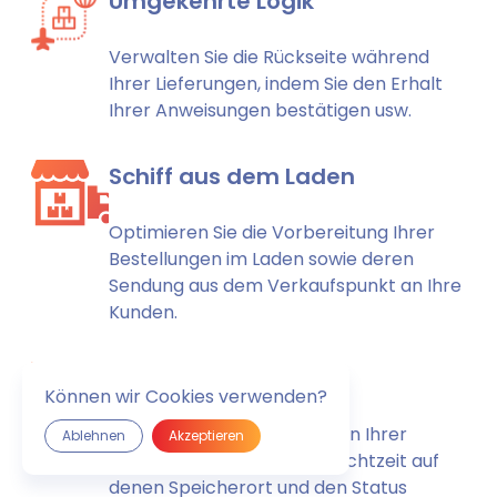
Umgekehrte Logik
Verwalten Sie die Rückseite während
Ihrer Lieferungen, indem Sie den Erhalt
Ihrer Anweisungen bestätigen usw.
Schiff aus dem Laden
Optimieren Sie die Vorbereitung Ihrer
Bestellungen im Laden sowie deren
Sendung aus dem Verkaufspunkt an Ihre
Kunden.
Track & Trace
Können wir Cookies verwenden?
Verfolgen Sie die Lieferungen Ihrer
Ablehnen
Akzeptieren
Bestellungen, indem Sie in Echtzeit auf
denen Speicherort und den Status