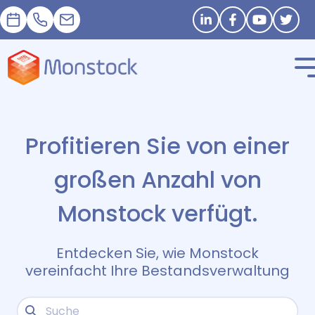
Termin
+33 1 83 62 25 41
contact@monstock.net
Stay in touch
Profitieren Sie von einer
großen Anzahl von
Monstock verfügt.
Entdecken Sie, wie Monstock
vereinfacht Ihre Bestandsverwaltung