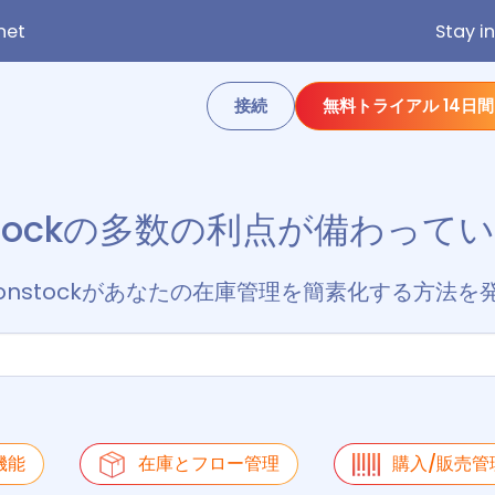
net
Stay i
接続
無料トライアル 14日間
stockの多数の利点が備わって
onstockがあなたの在庫管理を簡素化する方法を
機能
在庫とフロー管理
購入/販売管