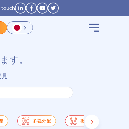
n touch
います。
発見
理
多義分配
拡張サプライチェーン