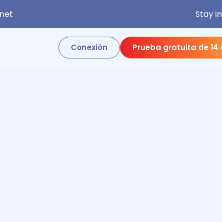
net
Stay i
Conexión
Prueba gratuita de 14