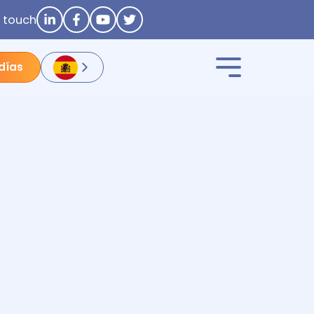
n touch
 días