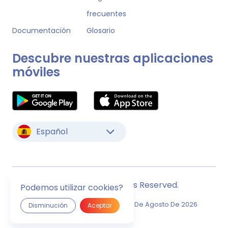
frecuentes
Documentación
Glosario
Descubre nuestras aplicaciones
móviles
Español
© Monstock. All Rights Reserved.
Podemos utilizar cookies?
Última Actualización
Sábado, 8 De Agosto De 2026
Disminución
Aceptar