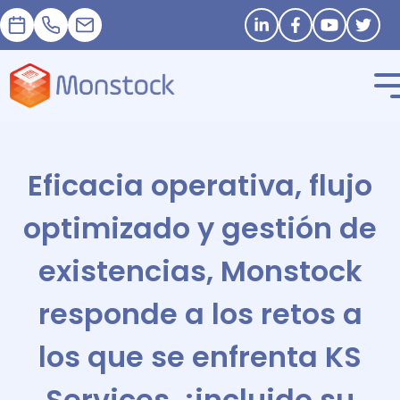
Cita
+33 1 83 62 25 41
contact@monstock.net
Stay in touch
Eficacia operativa, flujo
optimizado y gestión de
existencias, Monstock
responde a los retos a
los que se enfrenta KS
Services, ¡incluido su