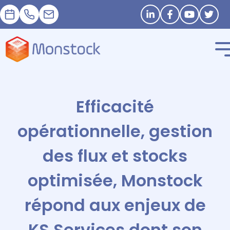
Prendre RDV
+33 1 83 62 25 41
contact@monstock.net
Restons connectés
Efficacité
opérationnelle, gestion
des flux et stocks
optimisée, Monstock
répond aux enjeux de
KS Services dont son