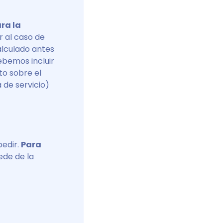
ra la
r al caso de
alculado antes
ebemos incluir
to sobre el
 de servicio)
pedir.
Para
ede de la