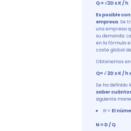
Q = √2D x K / h
Es posible co
empresa
. Se 
una empresa qu
su demanda. La
en la fórmula 
coste global d
Obtenemos ent
Q= √ 2D x K / h x
Se ha definido
saber cuántos
siguiente mane
N
=
El núme
N = D / Q