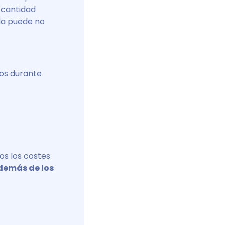
 cantidad
da puede no
nos durante
s los costes
demás de los