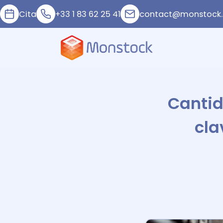
Cita
+33 1 83 62 25 41
contact@monstock.
Cantid
cla