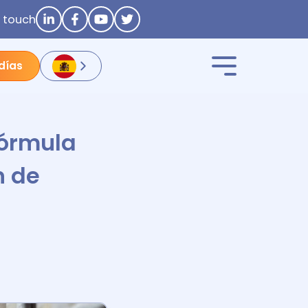
n touch
 días
fórmula
n de