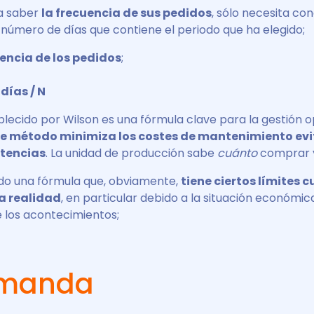
ra saber
la frecuencia de sus pedidos
, sólo necesita co
 número de días que contiene el periodo que ha elegido;
uencia de los pedidos
;
días / N
blecido por Wilson es una fórmula clave para la gestión 
te método minimiza los costes de mantenimiento evi
stencias
. La unidad de producción sabe
cuánto
comprar
ndo una fórmula que, obviamente,
tiene ciertos límites 
la realidad
, en particular debido a la situación económica
e los acontecimientos;
emanda