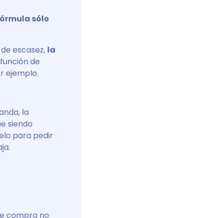
fórmula sólo
o de escasez,
la
función de
or ejemplo.
anda, la
ue siendo
elo para pedir
ja.
 de compra no