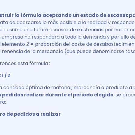
nstruir la fórmula aceptando un estado de escasez pa
trata de acercarse lo más posible a la realidad y responde
e asume una futura escasez de existencias por haber c
 empresa no responderá a toda la demanda y por ello d
el elemento
Z
= proporción del coste de desabastecimien
e tenencia de la mercancía (que puede denominarse tasa
onces esta fórmula :
 1 / Z
 la cantidad óptima de material, mercancía o producto a 
 pedidos realizar durante el periodo elegido
, se proc
ra:
ro de pedidos a realizar
.