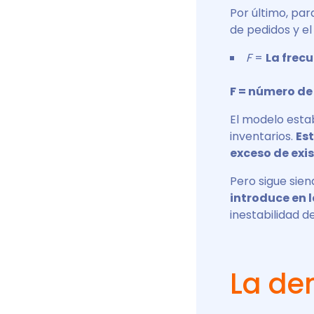
Por último, pa
de pedidos y el
F
=
La frec
F = número de 
El modelo esta
inventarios.
Es
exceso de exi
Pero sigue sie
introduce en 
inestabilidad d
La d