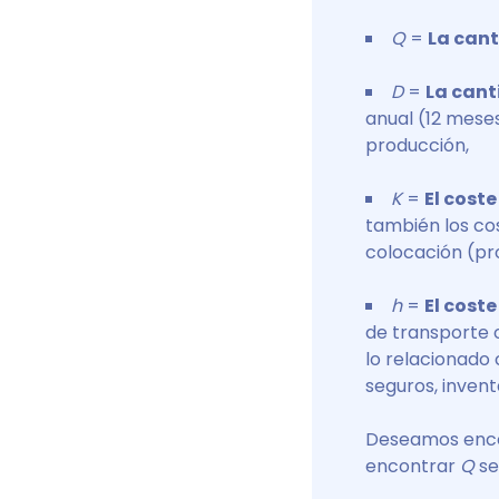
Q
=
La can
D
=
La can
anual (12 meses
producción,
K
=
El coste
también los co
colocación (pro
h
=
El cost
de transporte 
lo relacionado 
seguros, invent
Deseamos enc
encontrar
Q
se