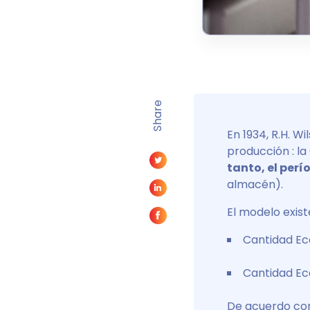
Share
En 1934, R.H. W
producción : l
tanto, el per
almacén).
El modelo exis
Cantidad Ec
Cantidad E
De acuerdo con