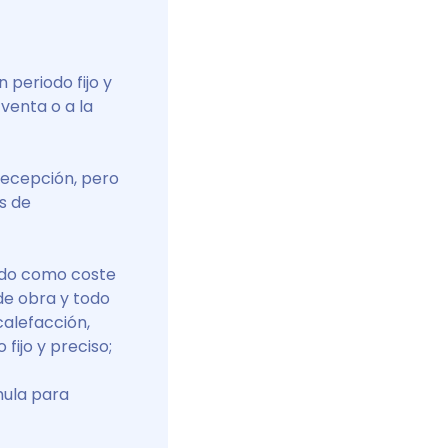
 periodo fijo y
 venta o a la
 recepción, pero
s de
ido como coste
de obra y todo
calefacción,
fijo y preciso;
mula para