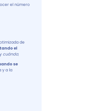
nocer el número
optimizada de
tando el
 y
cuándo
;
cuando se
 y a la