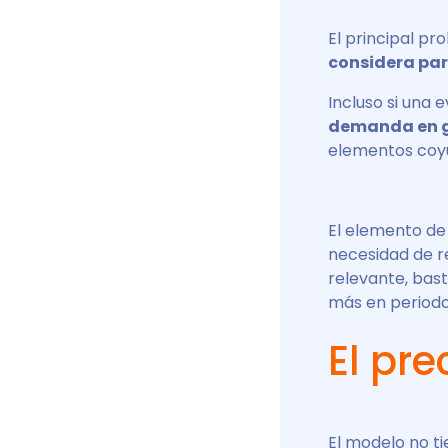
El principal p
considera pa
Incluso si una 
demanda en ge
elementos coyu
El elemento de
necesidad de r
relevante, bas
más en period
El pre
El modelo no ti