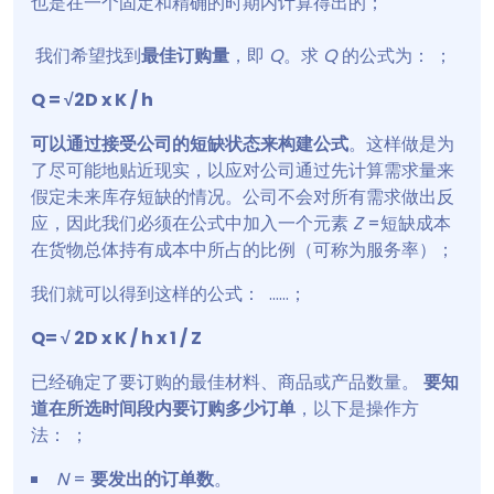
也是在一个固定和精确的时期内计算得出的；
我们希望找到
最佳订购量
，即
Q
。求
Q
的公式为： ；
Q = √2D x K / h
可以通过接受公司的短缺状态来构建公式
。这样做是为
了尽可能地贴近现实，以应对公司通过先计算需求量来
假定未来库存短缺的情况。公司不会对所有需求做出反
应，因此我们必须在公式中加入一个元素
Z
=短缺成本
在货物总体持有成本中所占的比例（可称为服务率）；
我们就可以得到这样的公式： ......；
Q= √ 2D x K / h x 1 / Z
已经确定了要订购的最佳材料、商品或产品数量。
要知
道在所选时间段内要订购多少订单
，以下是操作方
法： ；
N
=
要发出的订单数
。