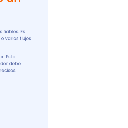
 fiables. Es
 varios flujos
r. Esto
eedor debe
recisos.