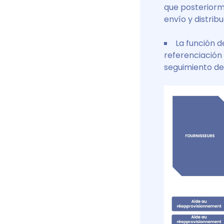
que posteriorm
envío y distrib
La función d
referenciación 
seguimiento de