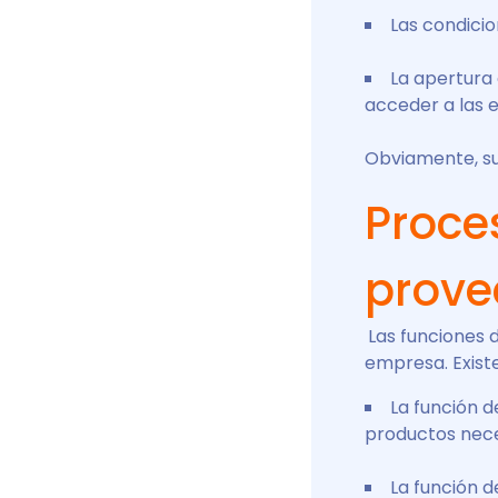
Las condici
La apertura 
acceder a las e
Obviamente, su
Proce
prove
Las funciones 
empresa. Existe
La función 
productos nece
La función 