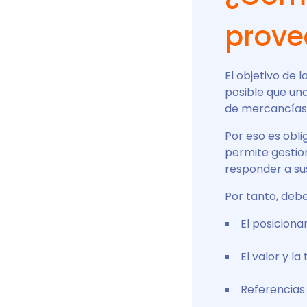
prove
El objetivo de 
posible que un
de mercancías 
Por eso es obli
permite gestion
responder a sus
Por tanto, debe
El posicion
El valor y l
Referencias 