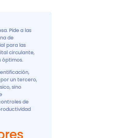
a. Pide a las
ena de
al para las
tal circulante,
s óptimos.
ntificación,
por un tercero,
ico, sino
e
controles de
 productividad
ores