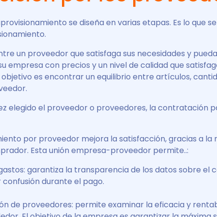
aprovisionamiento se diseña en varias etapas. Es lo que 
sionamiento.
ntre un proveedor que satisfaga sus necesidades y pueda
su empresa con precios y un nivel de calidad que satisfag
 objetivo es encontrar un equilibrio entre artículos, cantid
veedor.
ez elegido el proveedor o proveedores, la contratación pa
iento por proveedor mejora la satisfacción, gracias a la 
rador. Esta unión empresa-proveedor permite..:
 gastos: garantiza la transparencia de los datos sobre el
r confusión durante el pago.
n de proveedores: permite examinar la eficacia y rentabi
edor. El objetivo de la empresa es garantizar la máxima s