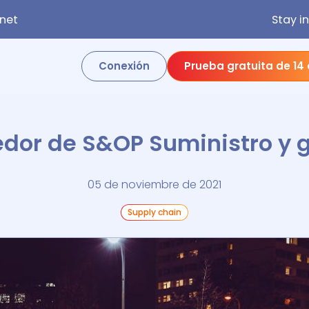
net
Stay i
Conexión
Prueba gratuita de 14
dor de S&OP Suministro y 
05 de noviembre de 2021
Supply chain