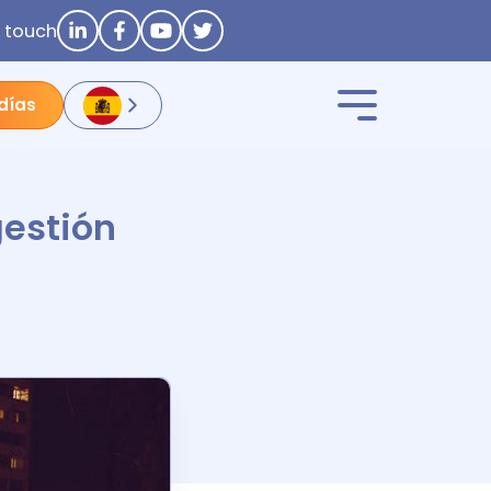
n touch
 días
gestión