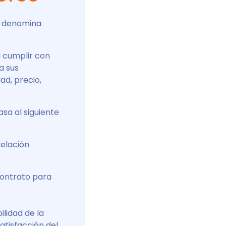
se denomina
 cumplir con
a sus
ad, precio,
sa al siguiente
relación
 contrato para
lidad de la
atisfacción del