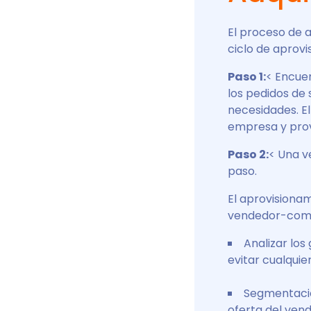
El proceso de 
ciclo de aprovi
Paso 1:
< Encue
los pedidos de 
necesidades. El
empresa y pro
Paso 2:
< Una v
paso.
El aprovisionam
vendedor-comp
Analizar los
evitar cualquie
Segmentació
oferta del vend