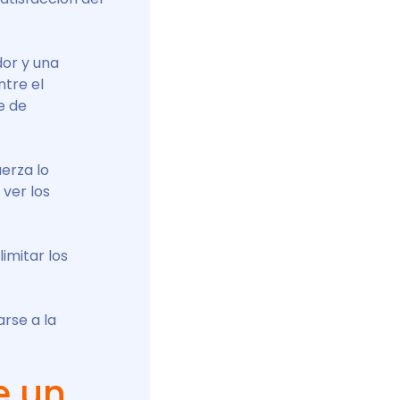
or y una
tre el
e de
erza lo
ver los
imitar los
rse a la
e un