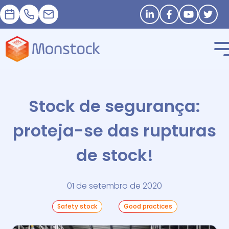
Nomeação
+33 1 83 62 25 41
contact@monstock.net
Stay in touch
Stock de segurança:
proteja-se das rupturas
de stock!
01 de setembro de 2020
Safety stock
Good practices