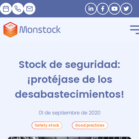
Cita
+33 1 83 62 25 41
contact@monstock.net
Stay in touch
Stock de seguridad:
¡protéjase de los
desabastecimientos!
01 de septiembre de 2020
Safety stock
Good practices