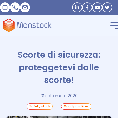
Appuntamento
+33 1 83 62 25 41
contact@monstock.net
Stay in touch
Scorte di sicurezza:
proteggetevi dalle
scorte!
01 settembre 2020
Safety stock
Good practices