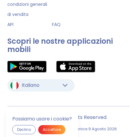
condizioni generali
di vendita
API
FAQ
Scopri le nostre applicazioni
mobili
Italiano
© Monstock. All Rights Reserved.
Possiamo usare i cookie?
Ultimo Aggiornamento
Domenica 9 Agosto 2026
Declino
Accettare