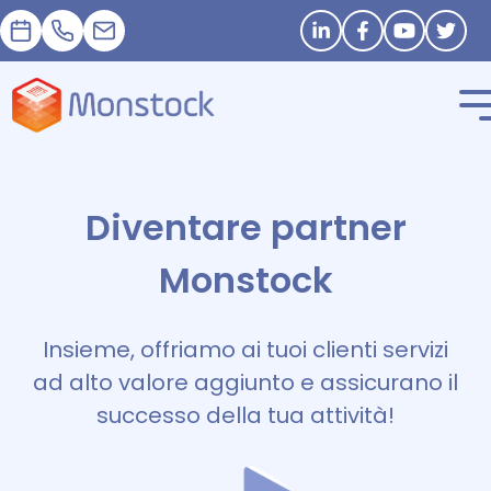
Appuntamento
+33 1 83 62 25 41
contact@monstock.net
Stay in touch
Diventare partner
Monstock
Insieme, offriamo ai tuoi clienti servizi
ad alto valore aggiunto e assicurano il
successo della tua attività!