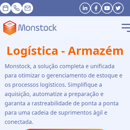
Nomeação
+33 1 83 62 25 41
contact@monstock.net
Stay in touch
Logística - Armazém
Monstock, a solução completa e unificada
para otimizar o gerenciamento de estoque e
os processos logísticos. Simplifique a
aquisição, automatize a preparação e
garanta a rastreabilidade de ponta a ponta
para uma cadeia de suprimentos ágil e
conectada.