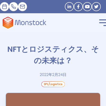
予約
+33 1 83 62 25 41
contact@monstock.net
Stay in touch
NFTとロジスティクス、そ
の未来は？
2022年2月24日
3PL/Logistics