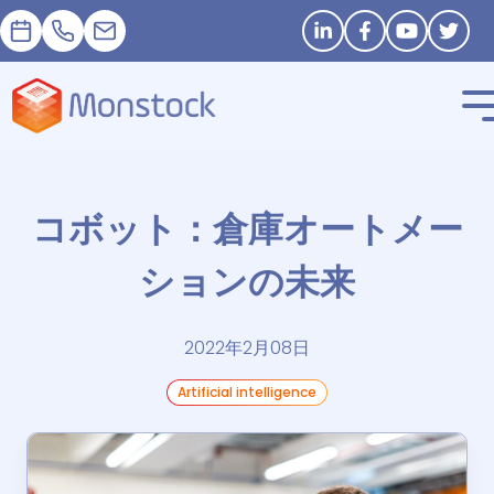
予約
+33 1 83 62 25 41
contact@monstock.net
Stay in touch
コボット：倉庫オートメー
ションの未来
2022年2月08日
Artificial intelligence