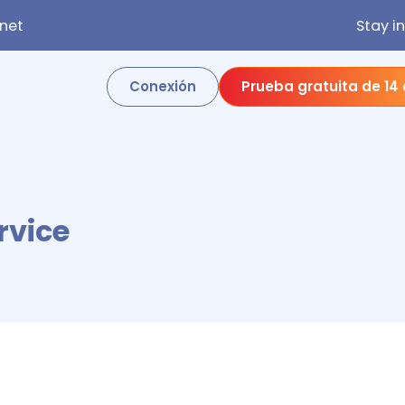
net
Stay i
Conexión
Prueba gratuita de 14
rvice