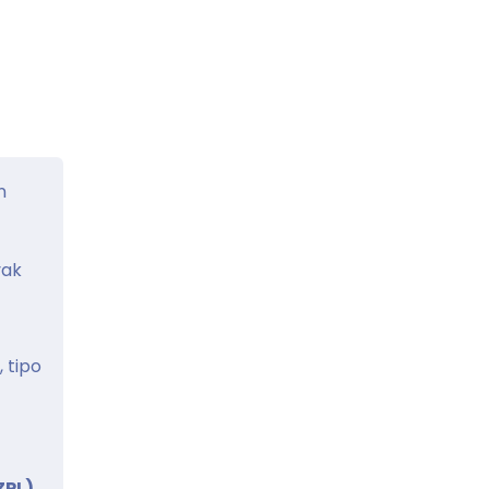
n
vak
 tipo
ZPL)