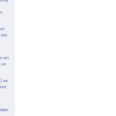
os
por
 los
an en
 un
) se
una
mejor