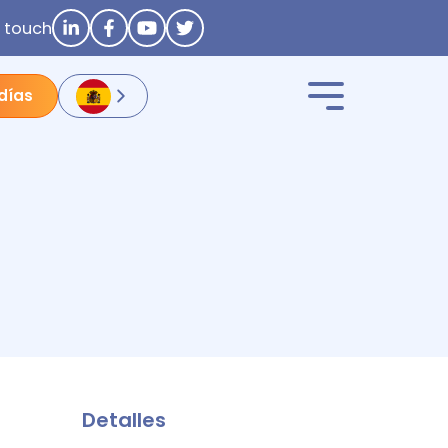
n touch
 días
Detalles