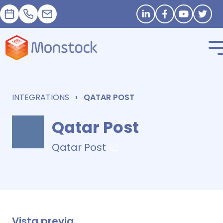
Cita
+33 1 83 62 25 41
contact@monstock.net
Stay in touch
INTEGRATIONS
QATAR POST
Qatar Post
Qatar Post
Vista previa