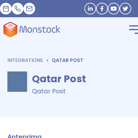
Appuntamento
+33 1 83 62 25 41
contact@monstock.net
Stay in touch
INTEGRATIONS
QATAR POST
Qatar Post
Qatar Post
Anteprima