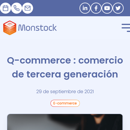
Cita
+33 1 83 62 25 41
contact@monstock.net
Stay in touch
Q-commerce : comercio
de tercera generación
29 de septiembre de 2021
E-commerce