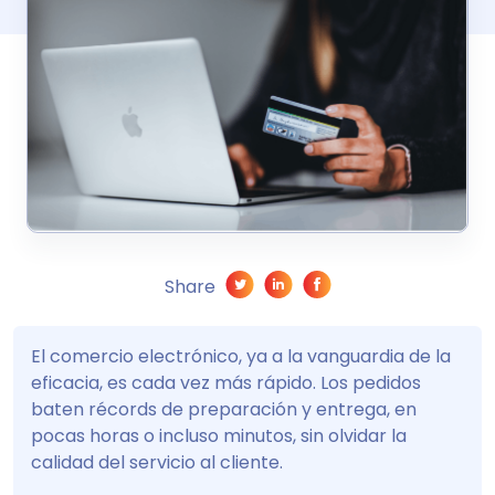
Share
El comercio electrónico, ya a la vanguardia de la
eficacia, es cada vez más rápido. Los pedidos
baten récords de preparación y entrega, en
pocas horas o incluso minutos, sin olvidar la
calidad del servicio al cliente.