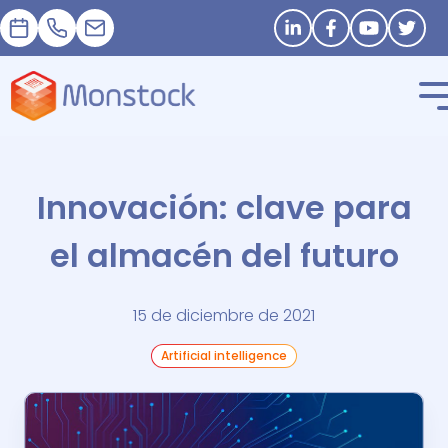
Cita
+33 1 83 62 25 41
contact@monstock.net
Stay in touch
Innovación: clave para
el almacén del futuro
15 de diciembre de 2021
Artificial intelligence