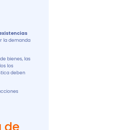
existencias
er la demanda
de bienes, las
os los
stica deben
acciones
a de