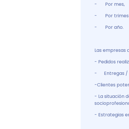
- Por mes,
- Por trimest
- Por año.
Las empresas a
- Pedidos reali
- Entregas / 
-Clientes poten
- La situación 
socioprofesion
- Estrategias e