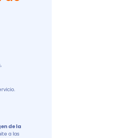
,
rvicio.
gen de la
te a las