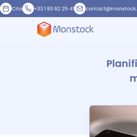
Cita
+33 1 83 62 25 41
contact@monstock.
Plani
m