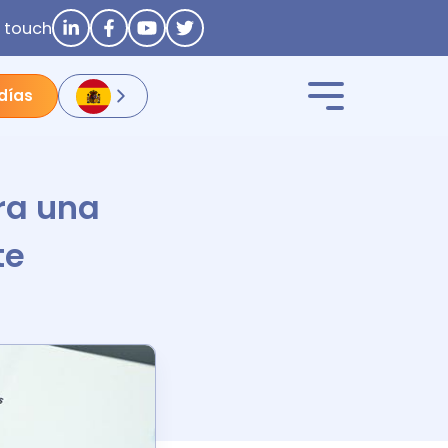
n touch
 días
ra una
te