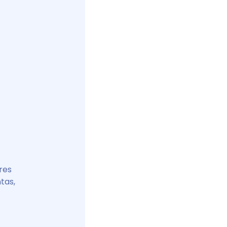
res
tas,