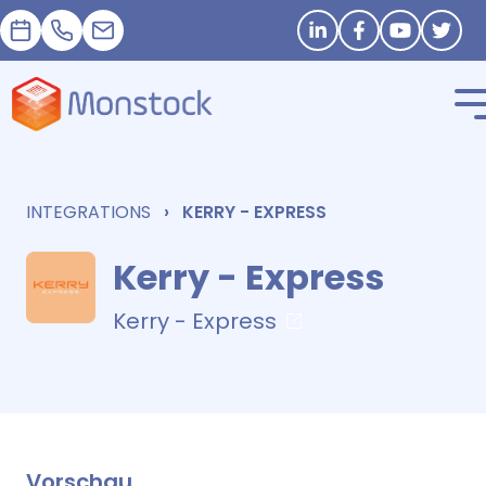
Termin
+33 1 83 62 25 41
contact@monstock.net
Stay in touch
INTEGRATIONS
KERRY - EXPRESS
Kerry - Express
Kerry - Express
Vorschau