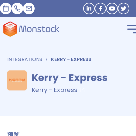
預約
+33 1 83 62 25 41
contact@monstock.net
Stay in touch
INTEGRATIONS
KERRY - EXPRESS
Kerry - Express
Kerry - Express
预览