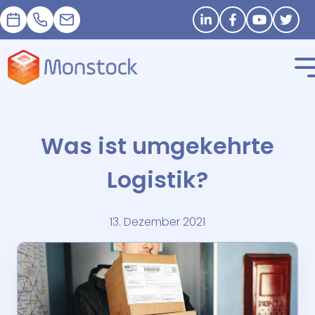
Termin
+33 1 83 62 25 41
contact@monstock.net
Stay in touch
Was ist umgekehrte
Logistik?
13. Dezember 2021