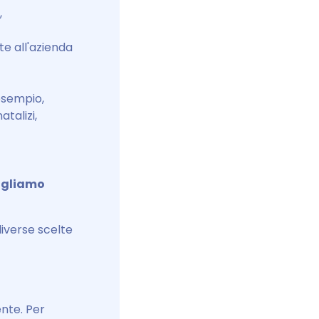
,
nte all'azienda
esempio,
atalizi,
ogliamo
diverse scelte
ente. Per