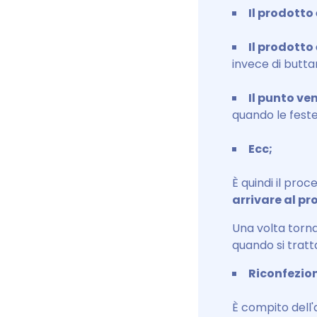
Il prodotto
Il prodotto
invece di buttar
Il punto ve
quando le feste 
Ecc;
È quindi il pro
arrivare al p
Una volta torna
quando si tratta 
Riconfezi
È compito dell'