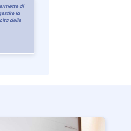
permette di
gestire la
cita delle