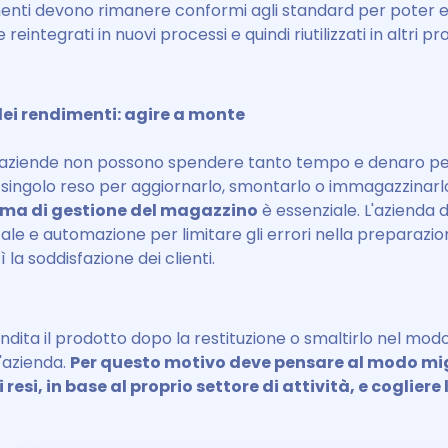
nti devono rimanere conformi agli standard per poter 
eintegrati in nuovi processi e quindi riutilizzati in altri pr
ei rendimenti: agire a monte
aziende non possono spendere tanto tempo e denaro per 
 singolo reso per aggiornarlo, smontarlo o immagazzinarlo
ema di gestione del magazzino
è essenziale. L'azienda d
tale e automazione per limitare gli errori nella preparazion
la soddisfazione dei clienti.
ndita il prodotto dopo la restituzione o smaltirlo nel modo
'azienda.
Per questo motivo deve pensare al modo mig
i resi, in base al proprio settore di attività, e cogliere 