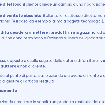
 è difettoso
: il cliente chiede un cambio o una riparazione
 è diventato obsoleto
: il cliente lo restituisce direttame
lo via (è il caso, ad esempio, di molti oggetti tecnologici),
ndita desidera rimettere i prodotti in magazzino
: ad 
di fine anno terminano e l'azienda si libera dei giocattoli n
cesso opposto a quello seguito dalla catena di fornitura:
v
roduttore
e non al cliente.
te al punto di partenza, le aziende si trovano di fronte a 
di gestire gli articoli restituiti.
onamento
azienda rimettere in vendita un prodotto restituito dal cli