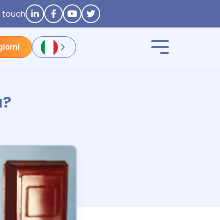
n touch
giorni
a?