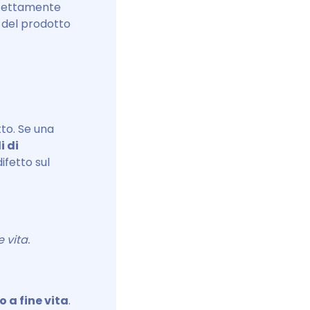
erfettamente
à del prodotto
tto. Se una
i di
ifetto sul
 vita.
 a fine vita
.