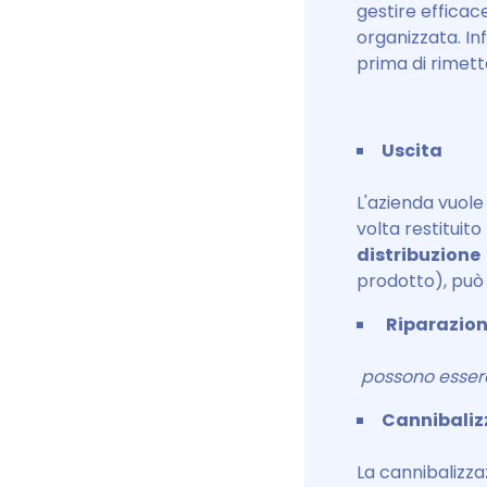
gestire efficac
organizzata. In
prima di rimett
Uscita
L'azienda vuole
volta restituito
distribuzione
prodotto), può
Riparazio
possono essere 
Cannibaliz
La cannibalizza