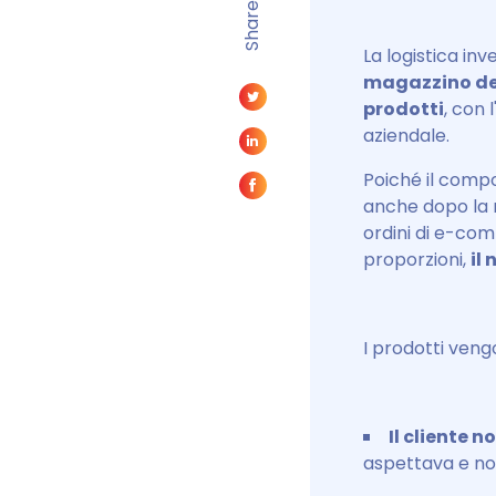
Share
La logistica i
magazzino de
prodotti
, con 
aziendale.
Poiché il compo
anche dopo la r
ordini di e-co
proporzioni,
il
I prodotti veng
Il cliente 
aspettava e non