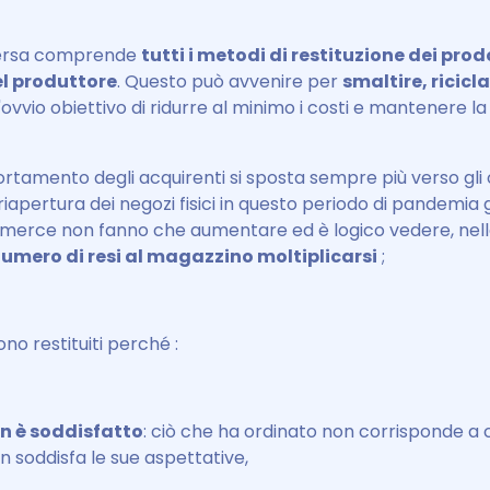
nversa comprende
tutti i metodi di restituzione dei prod
l produttore
. Questo può avvenire per
smaltire, ricicla
l'ovvio obiettivo di ridurre al minimo i costi e mantenere la
rtamento degli acquirenti si sposta sempre più verso gli o
iapertura dei negozi fisici in questo periodo di pandemia g
mmerce non fanno che aumentare ed è logico vedere, nell
 numero di resi al magazzino moltiplicarsi
;
ono restituiti perché :
non è soddisfatto
: ciò che ha ordinato non corrisponde a c
 soddisfa le sue aspettative,