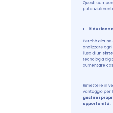
Questi compone
potenzialmente r
Riduzione d
Perché alcune 
analizzare ogni
l'uso di un
sist
tecnologia digi
aumentare così 
Rimettere in ve
vantaggio per l
gestire i propr
opportunità.