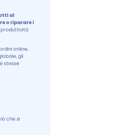
otti al
re o riparare i
 produttività
rdini online,
lobale, gli
e stesse
iò che si