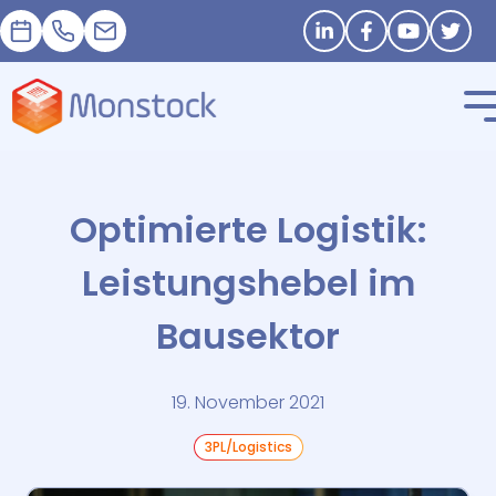
Termin
+33 1 83 62 25 41
contact@monstock.net
Stay in touch
Optimierte Logistik:
Leistungshebel im
Bausektor
19. November 2021
3PL/Logistics