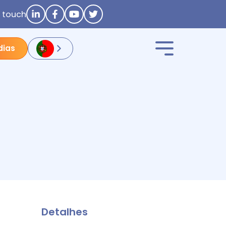
n touch
dias
Detalhes