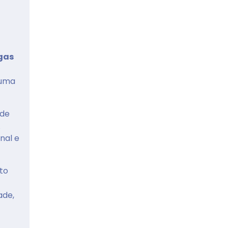
gas
 uma
 de
A
nal e
to
ade,