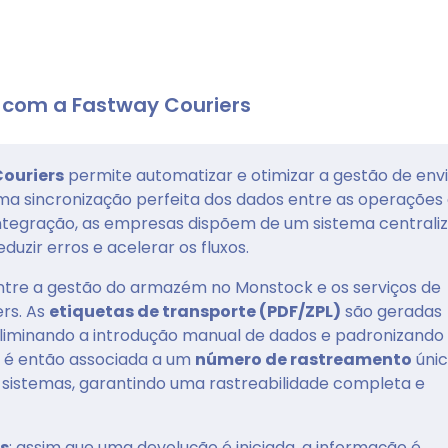
 com a Fastway Couriers
ouriers
permite automatizar e otimizar a gestão de envi
ma sincronização perfeita dos dados entre as operações
integração, as empresas dispõem de um sistema centrali
duzir erros e acelerar os fluxos.
 entre a gestão do armazém no Monstock e os serviços de
rs. As
etiquetas de transporte (PDF/ZPL)
são geradas
liminando a introdução manual de dados e padronizando
 é então associada a um
número de rastreamento
únic
 sistemas, garantindo uma rastreabilidade completa e
s
: assim que uma devolução é iniciada, a informação é