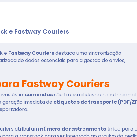
ock e Fastway Couriers
k
e
Fastway Couriers
destaca uma sincronização
tizada de dados essenciais para a gestão de envios,
para Fastway Couriers
tivas às
encomendas
são transmitidas automaticament
a geração imediata de
etiquetas de transporte (PDF/Z
sportadora.
uriers atribui um
número de rastreamento
único para 
para a Monstock para ser integrado ao arquivo do pedi