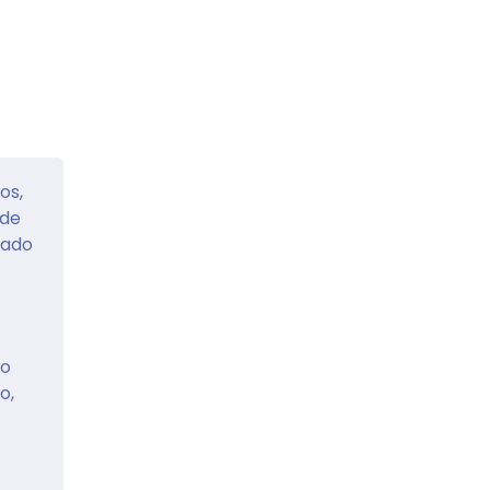
os,
 de
zado
 o
o,