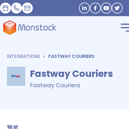
預約
+33 1 83 62 25 41
contact@monstock.net
Stay in touch
INTEGRATIONS
FASTWAY COURIERS
Fastway Couriers
Fastway Couriers
预览