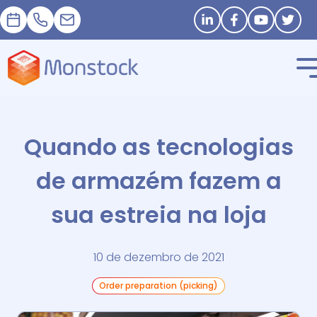
Nomeação
+33 1 83 62 25 41
contact@monstock.net
Stay in touch
Quando as tecnologias
de armazém fazem a
sua estreia na loja
10 de dezembro de 2021
Order preparation (picking)