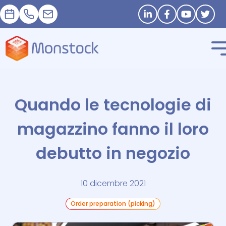
Appuntamento
+33 1 83 62 25 41
contact@monstock.net
Stay in touch
Quando le tecnologie di
magazzino fanno il loro
debutto in negozio
10 dicembre 2021
Order preparation (picking)