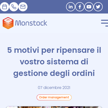
Appuntamento
+33 1 83 62 25 41
contact@monstock.net
Stay in touch
5 motivi per ripensare il
vostro sistema di
gestione degli ordini
07 dicembre 2021
Order management