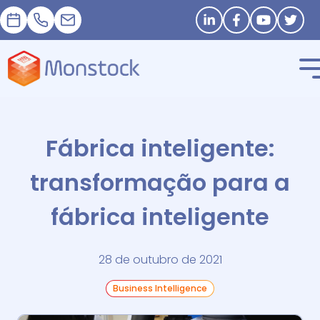
Nomeação
+33 1 83 62 25 41
contact@monstock.net
Stay in touch
Fábrica inteligente:
transformação para a
fábrica inteligente
28 de outubro de 2021
Business Intelligence