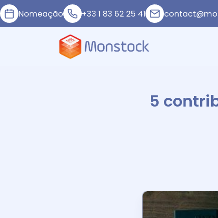
Nomeação
+33 1 83 62 25 41
contact@mon
5 contri