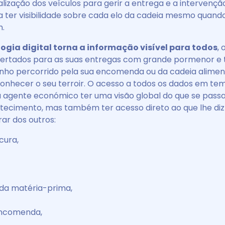
alização dos veículos para gerir a entrega e a intervençã
ra ter visibilidade sobre cada elo da cadeia mesmo quan
m.
ogia digital torna a informação visível para todos
, 
ertados para as suas entregas com grande pormenor e 
nho percorrido pela sua encomenda ou da cadeia alimen
onhecer o seu terroir. O acesso a todos os dados em te
 agente económico ter uma visão global do que se pass
tecimento, mas também ter acesso direto ao que lhe diz 
ar dos outros:
cura,
 da matéria-prima,
encomenda,