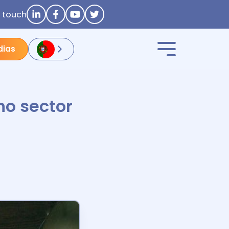
n touch
dias
no sector