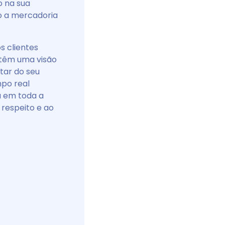
o na sua
do a mercadoria
os clientes
têm uma visão
tar do seu
mpo real
a em toda a
respeito e ao