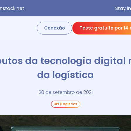
stock.net
Stay i
Conexão
Teste gratuito por 14 
butos da tecnologia digital 
da logística
28 de setembro de 2021
3PL/Logistics