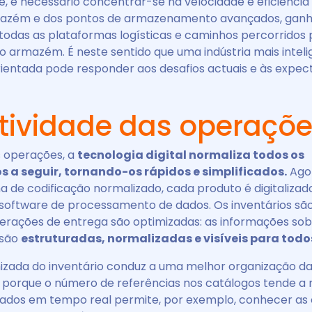
e, é necessário concentrar-se na velocidade e eficiênci
rmazém e dos pontos de armazenamento avançados, gan
 todas as plataformas logísticas e caminhos percorridos 
o armazém. É neste sentido que uma indústria mais inteli
rientada pode responder aos desafios actuais e às expec
tividade das operaçõ
 operações, a
tecnologia digital normaliza todos os
 a seguir, tornando-os rápidos e simplificados.
Ago
de codificação normalizado, cada produto é digitalizado,
software de processamento de dados. Os inventários sã
perações de entrega são optimizadas: as informações sob
 são
estruturadas, normalizadas e visíveis para todo
izada do inventário conduz a uma melhor organização da
porque o número de referências nos catálogos tende a m
ados em tempo real permite, por exemplo, conhecer as