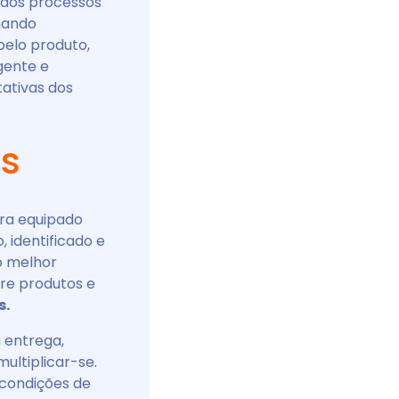
a dos processos
hando
pelo produto,
gente e
tativas dos
es
ra equipado
 identificado e
o melhor
re produtos e
s.
 entrega,
ultiplicar-se.
 condições de