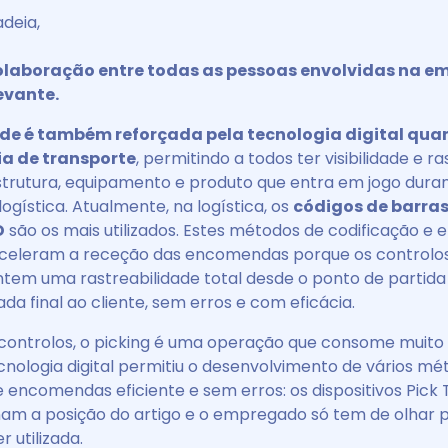
adeia,
colaboração entre todas as pessoas envolvidas na e
levante.
de é também reforçada pela tecnologia digital quan
ia de transporte
, permitindo a todos ter visibilidade e r
strutura, equipamento e produto que entra em jogo dura
ogística. Atualmente, na logística, os
códigos de barras
D
são os mais utilizados. Estes métodos de codificação e
aceleram a receção das encomendas porque os controlos
ntem uma rastreabilidade total desde o ponto de partida
da final ao cliente, sem erros e com eficácia.
controlos, o picking é uma operação que consome muit
nologia digital permitiu o desenvolvimento de vários mé
encomendas eficiente e sem erros: os dispositivos Pick T
nam a posição do artigo e o empregado só tem de olhar p
r utilizada.