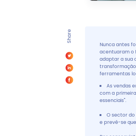
Share
Nunca antes fo
acentuaram o f
adaptar a sua 
transformação 
ferramentas lo
As vendas e
com a primeir
essenciais".
O sector do
e prevê-se que