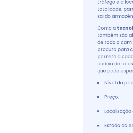
tráfego e a loc
totalidade, pa
sai do armazé
Como a
tecnol
também são al
de todo o cami
produto para c
permite a cada
cadeia de abas
que pode esper
Nível da pro
Preço,
Localização
Estado da 