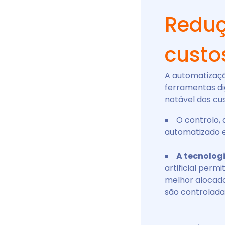
Reduç
custos
A automatizaç
ferramentas dig
notável dos cu
O controlo, 
automatizado e 
A tecnologi
artificial perm
melhor alocado
são controladas