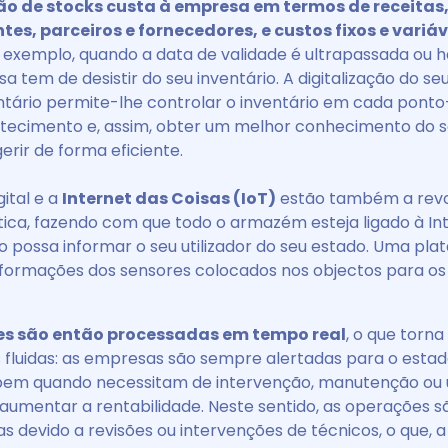
 de stocks custa à empresa em termos de receitas,
ntes, parceiros e fornecedores, e custos fixos e variáv
 exemplo, quando a data de validade é ultrapassada ou 
a tem de desistir do seu inventário. A digitalização do s
ntário permite-lhe controlar o inventário em cada pont
tecimento e, assim, obter um melhor conhecimento do se
gerir de forma eficiente.
gital e a
Internet das Coisas (IoT)
estão também a revo
stica, fazendo com que todo o armazém esteja ligado à In
o possa informar o seu utilizador do seu estado. Uma pla
informações dos sensores colocados nos objectos para os
es são então processadas em tempo real
, o que torn
s fluidas: as empresas são sempre alertadas para o estad
bem quando necessitam de intervenção, manutenção ou u
 aumentar a rentabilidade. Neste sentido, as operações s
 devido a revisões ou intervenções de técnicos, o que, a