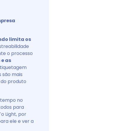
mpresa
do limita os
astreabilidade
nte o processo
 e as
 etiquetagem
 são mais
 do produto
o tempo no
todos para
o Light, por
ara ele e ver a