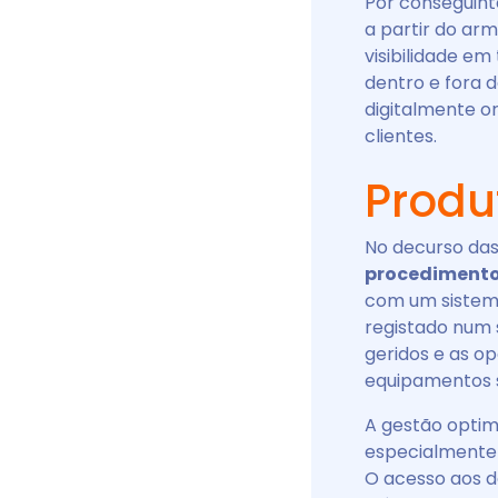
Por conseguint
a partir do a
visibilidade em
dentro e fora d
digitalmente o
clientes.
Produ
No decurso das
procedimentos
com um sistema 
registado num 
geridos e as o
equipamentos
A gestão optim
especialmente 
O acesso aos d