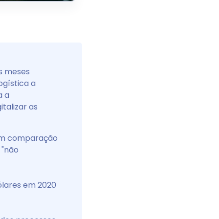
os meses
gística a
a a
talizar as
 em comparação
 "não
dólares em 2020