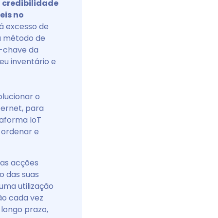
 credibilidade
eis no
há excesso de
eu método de
o-chave da
u inventário e
lucionar o
ternet, para
taforma IoT
 ordenar e
a as acções
o das suas
ma utilização
ão cada vez
 longo prazo,