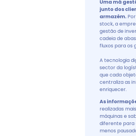
Uma má gestão
junto dos clie
armazém.
Por
stock, a empres
gestão de inve
cadeia de abas
fluxos para os 
A tecnologia di
sector da logí
que cada objet
centraliza as 
enriquecer.
As informaçõ
realizadas mai
máquinas e sa
diferente para
menos pausadas