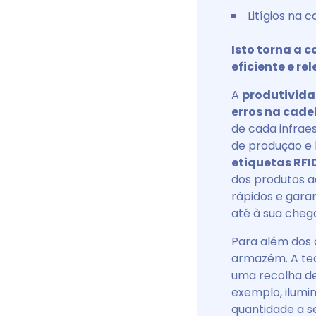
Litígios na c
Isto torna a 
eficiente e re
A
produtivida
erros na cade
de cada infrae
de produção e l
etiquetas RFI
dos produtos 
rápidos e gara
até à sua chega
Para além dos 
armazém. A tec
uma recolha de 
exemplo, ilumi
quantidade a se