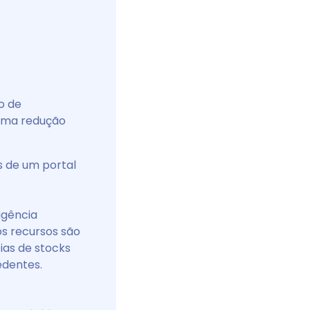
o de
, uma redução
s de um portal
igência
os recursos são
ias de stocks
edentes.