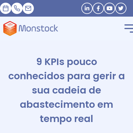
Nomeação
+33 1 83 62 25 41
contact@monstock.net
Stay in touch
9 KPIs pouco
conhecidos para gerir a
sua cadeia de
abastecimento em
tempo real