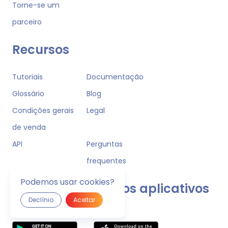
Torne-se um
parceiro
Recursos
Tutoriais
Documentação
Glossário
Blog
Condições gerais
Legal
de venda
API
Perguntas
frequentes
Podemos usar cookies?
Descubra os nossos aplicativos
móveis
Declínio
Aceitar