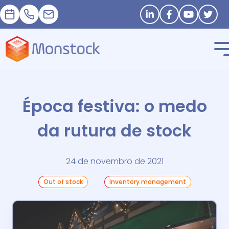
Nomeação
+33 1 83 62 25 41
contact@monstock.net
Stay in touch
Época festiva: o medo
da rutura de stock
24 de novembro de 2021
Out of stock
Inventory management