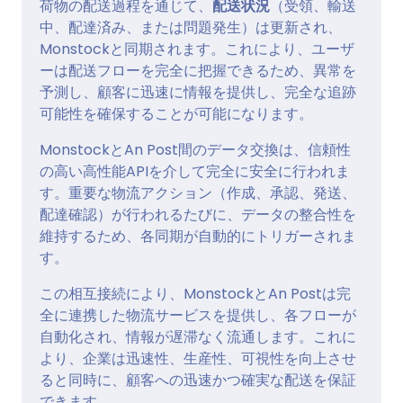
荷物の配送過程を通じて、
配送状況
（受領、輸送
中、配達済み、または問題発生）は更新され、
Monstockと同期されます。これにより、ユーザ
ーは配送フローを完全に把握できるため、異常を
予測し、顧客に迅速に情報を提供し、完全な追跡
可能性を確保することが可能になります。
MonstockとAn Post間のデータ交換は、信頼性
の高い高性能APIを介して完全に安全に行われま
す。重要な物流アクション（作成、承認、発送、
配達確認）が行われるたびに、データの整合性を
維持するため、各同期が自動的にトリガーされま
す。
この相互接続により、MonstockとAn Postは完
全に連携した物流サービスを提供し、各フローが
自動化され、情報が遅滞なく流通します。これに
より、企業は迅速性、生産性、可視性を向上させ
ると同時に、顧客への迅速かつ確実な配送を保証
できます。