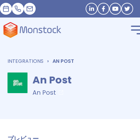
予約
+33 1 83 62 25 41
contact@monstock.net
Stay in touch
INTEGRATIONS
AN POST
An Post
An Post
プレビュー