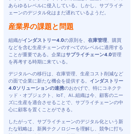
あらゆるレベルに侵入している。しかし、サプライチ
ェーンのデジタル化はまだ遅れているようだ。
産業界の課題と問題
組織が
インダストリー4.0
の原則を、
在庫管理
、購買
などを含む生産チェーンのすべてのレベルに適用する
ことが重要である。企業は
サプライチェーン4.0
管理
を再考する時期に来ている。
デジタルへの移行は、在庫管理、生産コスト削減など
の面で企業に新たな機会を提供する。
インダストリー
4.0ソリューションの連携
のおかげで、特にコネクテ
ッド・オブジェクト、IoT、AI...組織は今、顧客のニー
ズに生産を適合させることで、サプライチェーンの中
心に顧客を置くことができる。
したがって、サプライチェーンのデジタル化という新
たな戦略は、新興テクノロジーを理解し、競争に打ち