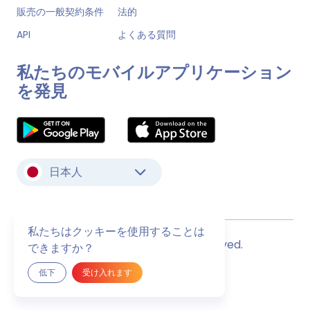
販売の一般契約条件
法的
API
よくある質問
私たちのモバイルアプリケーション
を発見
日本人
私たちはクッキーを使用することは
© Monstock. All Rights Reserved.
できますか？
最終更新日
2026年8月6日木曜日
低下
受け入れます