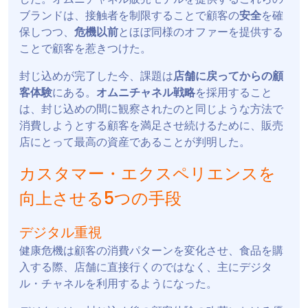
ブランドは、接触者を制限することで顧客の
安全
を確
保しつつ、
危機以前
とほぼ同様のオファーを提供する
ことで顧客を惹きつけた。
封じ込めが完了した今、課題は
店舗に戻ってからの顧
客体験
にある。
オムニチャネル戦略
を採用すること
は、封じ込めの間に観察されたのと同じような方法で
消費しようとする顧客を満足させ続けるために、販売
店にとって最高の資産であることが判明した。
カスタマー・エクスペリエンスを
向上させる5つの手段
デジタル重視
健康危機は顧客の消費パターンを変化させ、食品を購
入する際、店舗に直接行くのではなく、主にデジタ
ル・チャネルを利用するようになった。