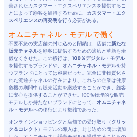
善されたカスタマー・エクスペリエンスを提供するこ
とによって顧客を維持するために、
カスタマー・エク
スペリエンスの再発明
を行う必要がある。
オムニチャネル・モデルで働く
不要不急の実店舗の封じ込めと閉鎖は、店舗に
新たな
販売チャネル
を顧客に提供するための適応と革新を余
儀なくさせた。この移行は、
100％デジタル・モデル
を提供するブランドや、
オムニチャネル・モデル
を持
つブランドにとっては容易だった。完全に非物質化さ
れた流通チャネルの存在により、これらの企業は健康
危機の期間中も販売活動を継続することができ、顧客
に安心を提供することができた。100％物理的な販売
モデルしか持たないブランドにとって、
オムニチャネ
ル・モデル
への移行はより複雑であった。
オンラインショッピングと店舗での受け取り（
クリッ
ク＆コレクト
）モデルの導入は、封じ込めの間に増加
した。オムニチャネル販売モデルを提供するこれらの