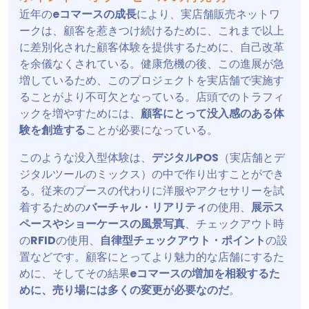
近年の
eコマースの成長
により、実店舗販売ネットワ
ークは、顧客を惹きつけ続けるために、これまで以上
に差別化された顧客体験を提供するために、自己改革
を余儀なくされている。健康危機の後、この進展が急
増しているため、このプロジェクトを実店舗で実施す
ることがより不可欠となっている。店頭でのトラフィ
ックを増やすためには、
顧客にとって没入感のある体
験を創造する
ことが必要になっている。
このような没入型体験は、
デジタルPOS
（実店舗とデ
ジタルツールのミックス）の中で作り出すことができ
る。従来のブースの代わりに洋服やアクセサリーを試
着するための
バーチャル・リアリティ
の使用、
展示ス
ペースやショーケースの風景写真
、チェックアウト時
の
RFID
の使用、
自律型チェックアウト・ポイント
の設
置などです。顧客にとってより魅力的な店舗にするた
めに、そしてその結果
eコマースの増加を相殺するた
めに、売り場には多くの変更が必要なのだ
。