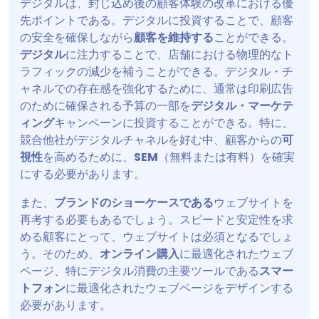
デジタルは、封じ込め後の顧客体験の改革における優
先ポイントである。デジタルに投資することで、顧客
の安全を確保しながら
顧客を維持する
ことができる。
デジタル
に注力することで、店舗における物理的なト
ラフィックの減少を補うことができる。デジタル・チ
ャネルでの存在感を強化するために、通常は印刷広告
のために確保される予算の一部を
デジタル・マーケテ
ィング
キャンペーンに投資することができる。特に、
競合他社がデジタルチャネルを好む中、顧客からの
可
視性
を高めるために、
SEM
（無料または有料）を確実
にする必要があります。
また、
ブランドのショーケースである
ウェブサイトを
再考する必要もあるでしょう。スピードと安定性を求
める顧客にとって、ウェブサイトは必須となるでしょ
う。そのため、
オンライン購入
に最適化されたウェブ
ページ、特にデジタル消費の主要ツールである
スマー
トフォン
に最適化されたウェブページをデザインする
必要があります。