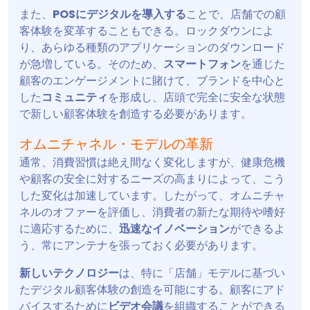
また、
POSにデジタルを導入する
ことで、店舗での顧
客体験を変革することもできる。ロックダウンによ
り、あらゆる種類のアプリケーションのダウンロード
が急増している。そのため、
スマートフォン
を通じた
顧客のエンゲージメントに賭けて、ブランドを中心と
した
コミュニティ
を形成し、店頭で完全に安全な状態
で新しい顧客体験を創造する必要があります。
オムニチャネル・モデルの革新
通常、消費習慣は絶え間なく変化しますが、健康危機
や顧客の安全に対するニーズの高まりによって、こう
した変化は加速しています。したがって、オムニチャ
ネルのオファーを評価し、消費者の新たな期待や嗜好
に適応するために、
迅速なイノベーション
ができるよ
う、常にアンテナを張っておく必要があります。
新しいテクノロジー
は、特に「店舗」モデルに基づい
たデジタル顧客体験の創造を可能にする。顧客にアド
バイスするために
ビデオ会議
を組織することができる