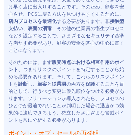
け早く店に出入りすることです。そのため、顧客を安
心させ、POSに戻る方法を見つけやすくするために、
店内プロセスを最適化
する必要があります。
非接触型
支払い
、
表面の消毒
、その他の従業員の衛生プロセス
などを設定することで、さまざまな
セキュリティ
基準
を満たす必要があり、顧客の安全を関心の中心に置く
ことになります。
そのためには、まず
販売時点における相互作用のポイ
ント
、つまりリスクのポイントを特定することから始
める必要があります。そして、これらのリスクポイン
トを
診断
し、
顧客
と
従業員
の両方を
保護
することを目
的として、行うべき変更に優先順位をつける必要があ
ります。ソリューションが導入されたら、プロセスの
ひとつが最適でないことが判明した場合に迅速かつ効
果的に適応できるよう、確立したさまざまな警戒ポイ
ントを常に分析する必要があります。
ポイント・オブ・セールの再発明