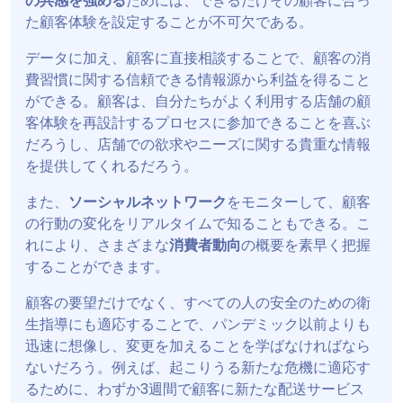
の共感を強める
ためには、できるだけその顧客に合っ
た顧客体験を設定することが不可欠である。
データに加え、顧客に直接相談することで、顧客の消
費習慣に関する信頼できる情報源から利益を得ること
ができる。顧客は、自分たちがよく利用する店舗の顧
客体験を再設計するプロセスに参加できることを喜ぶ
だろうし、店舗での欲求やニーズに関する貴重な情報
を提供してくれるだろう。
また、
ソーシャルネットワーク
をモニターして、顧客
の行動の変化をリアルタイムで知ることもできる。こ
れにより、さまざまな
消費者動向
の概要を素早く把握
することができます。
顧客の要望だけでなく、すべての人の安全のための衛
生指導にも適応することで、パンデミック以前よりも
迅速に想像し、変更を加えることを学ばなければなら
ないだろう。例えば、起こりうる新たな危機に適応す
るために、わずか3週間で顧客に新たな配送サービス