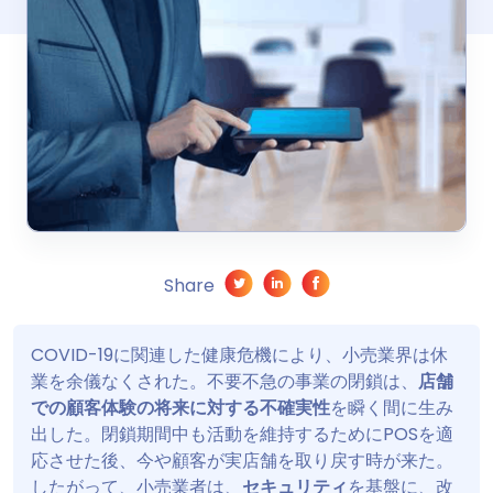
Share
COVID-19に関連した健康危機により、小売業界は休
業を余儀なくされた。不要不急の事業の閉鎖は、
店舗
での顧客体験の将来に対する不確実性
を瞬く間に生み
出した。閉鎖期間中も活動を維持するためにPOSを適
応させた後、今や顧客が実店舗を取り戻す時が来た。
したがって、小売業者は、
セキュリティ
を基盤に、改