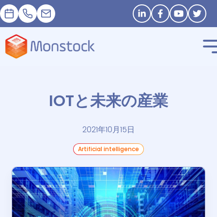
予約
+33 1 83 62 25 41
contact@monstock.net
Stay in touch
IOTと未来の産業
2021年10月15日
Artificial intelligence