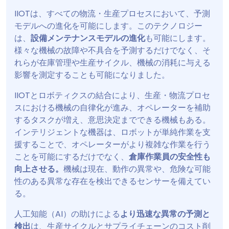
IIOTは、すべての物流・生産プロセスにおいて、予測
モデルへの進化を可能にします。このテクノロジー
は、
設備メンテナンスモデルの進化
も可能にします。
様々な機械の故障や不具合を予測するだけでなく、そ
れらが在庫管理や生産サイクル、機械の消耗に与える
影響を測定することも可能になりました。
IIOTとロボティクスの結合により、生産・物流プロセ
スにおける機械の自律化が進み、オペレーターを補助
するタスクが増え、意思決定までできる機械もある。
インテリジェントな機器は、ロボットが単純作業を支
援することで、オペレーターがより複雑な作業を行う
ことを可能にするだけでなく、
倉庫作業員の安全性も
向上させる。
機械は現在、動作の異常や、危険な可能
性のある異常な存在を検出できるセンサーを備えてい
る。
人工知能（AI）の助けによる
より迅速な異常の予測と
検出
は、生産サイクルとサプライチェーンのコスト削