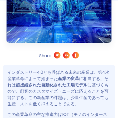
Share
インダストリー4.0とも呼ばれる未来の産業は、第4次
産業革命によって始まった
産業の変革
に相当する。そ
れは
超接続された自動化された工場モデル
に基づくも
ので、顧客のカスタマイズ・ニーズに応えることを可
能にする。この新産業の課題は、少量生産であっても
生産コストを低く抑えることである。
この産業革命の主な推進力はIOT（モノのインターネ