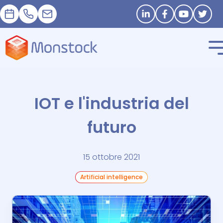
Appuntamento
+33 1 83 62 25 41
contact@monstock.net
Stay in touch
IOT e l'industria del
futuro
15 ottobre 2021
Artificial intelligence