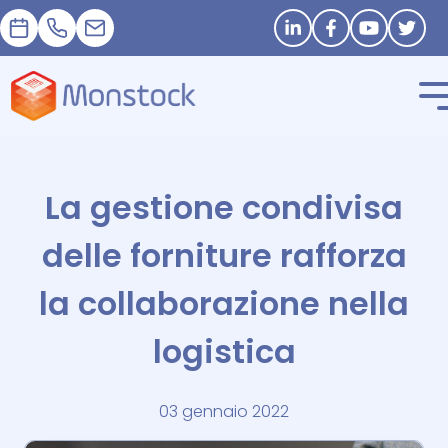
Appuntamento
+33 1 83 62 25 41
contact@monstock.net
Stay in touch
La gestione condivisa
delle forniture rafforza
la collaborazione nella
logistica
03 gennaio 2022