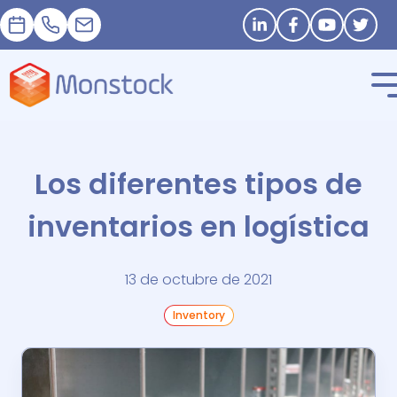
Cita
+33 1 83 62 25 41
contact@monstock.net
Stay in touch
Los diferentes tipos de
inventarios en logística
13 de octubre de 2021
Inventory