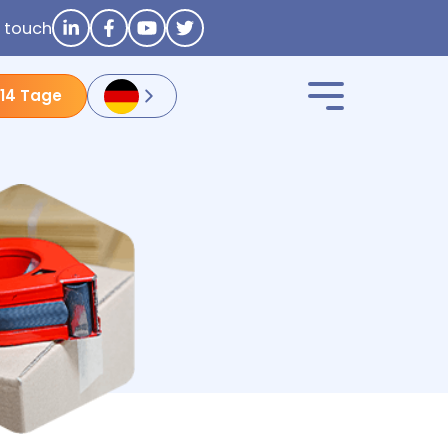
n touch
 14 Tage