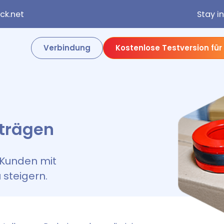
k.net
Stay i
Verbindung
Kostenlose Testversion für
fträgen
r Kunden mit
 steigern.