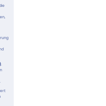
die
en,
erung
nd
)
.
in
.
ert
n