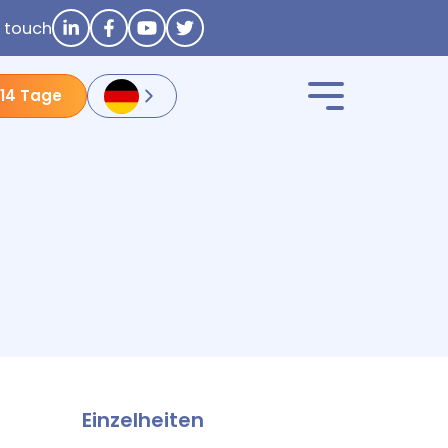
n touch
 14 Tage
Einzelheiten