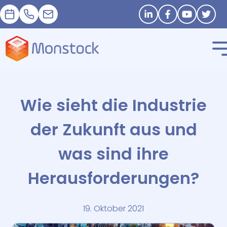
Termin
+33 1 83 62 25 41
contact@monstock.net
Stay in touch
Wie sieht die Industrie
der Zukunft aus und
was sind ihre
Herausforderungen?
19. Oktober 2021