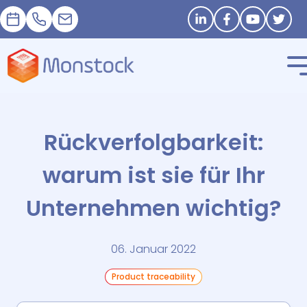
Termin
+33 1 83 62 25 41
contact@monstock.net
Stay in touch
Rückverfolgbarkeit:
warum ist sie für Ihr
Unternehmen wichtig?
06. Januar 2022
Product traceability