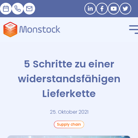
Termin
+33 1 83 62 25 41
contact@monstock.net
Stay in touch
5 Schritte zu einer
widerstandsfähigen
Lieferkette
25. Oktober 2021
Supply chain