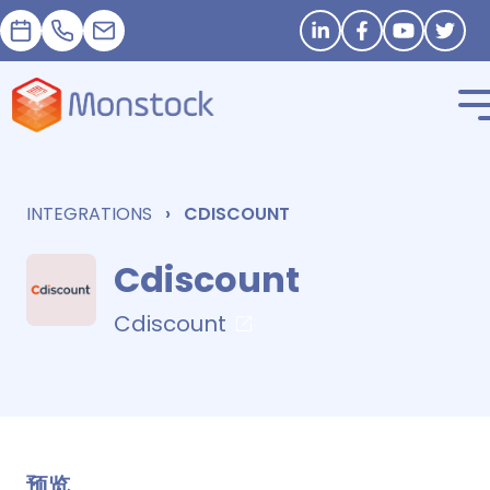
預約
+33 1 83 62 25 41
contact@monstock.net
Stay in touch
INTEGRATIONS
CDISCOUNT
Cdiscount
Cdiscount
预览