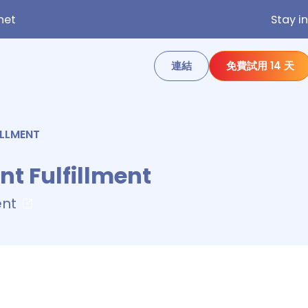
net
Stay i
連結
免費試用 14 天
LLMENT
t Fulfillment
ent